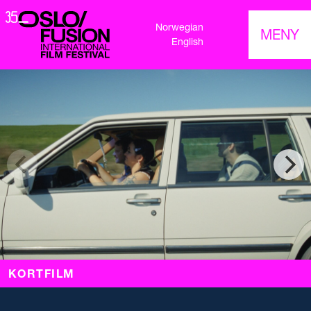
Norwegian
MENY
English
KORTFILM