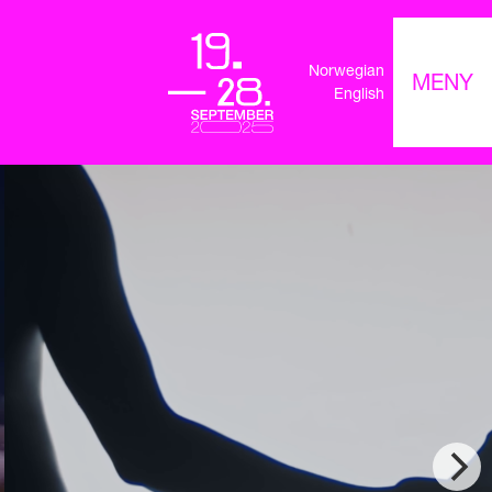
Norwegian
MENY
English