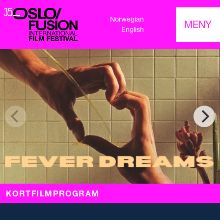
Norwegian
MENY
English
KORTFILMPROGRAM