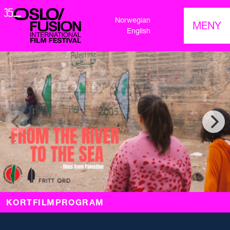
Norwegian
MENY
English
KORTFILMPROGRAM