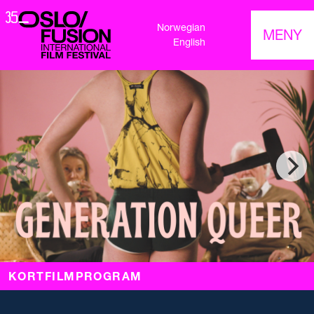
Norwegian
MENY
English
KORTFILMPROGRAM