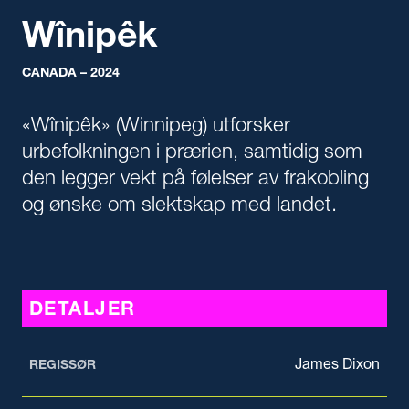
Wînipêk
CANADA – 2024
«Wînipêk» (Winnipeg) utforsker
urbefolkningen i prærien, samtidig som
den legger vekt på følelser av frakobling
og ønske om slektskap med landet.
DETALJER
James Dixon
REGISSØR