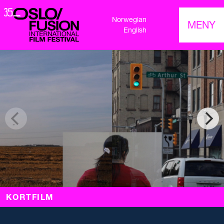
Norwegian
MENY
English
KORTFILM